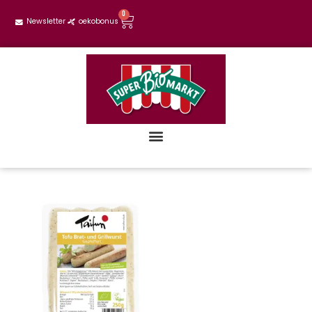
0
Newsletter
oekobonus