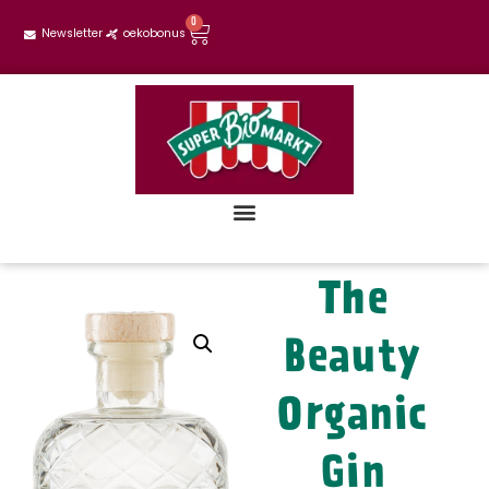
0
Newsletter
oekobonus
The
Beauty
Organic
Gin