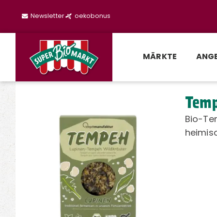
Newsletter
oekobonus
MÄRKTE
ANG
Temp
Bio-Te
heimisc