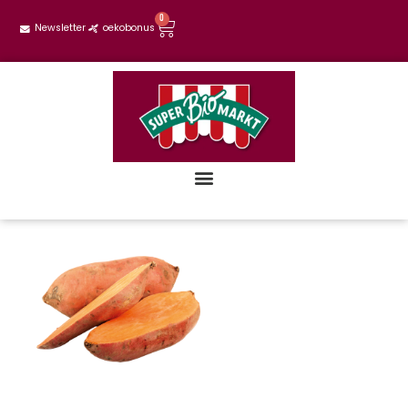
0
Newsletter
oekobonus