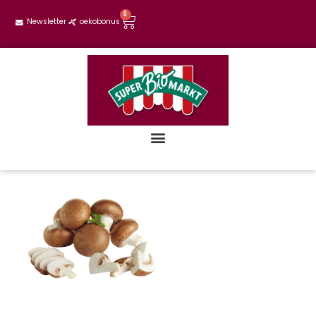
0
Newsletter
oekobonus