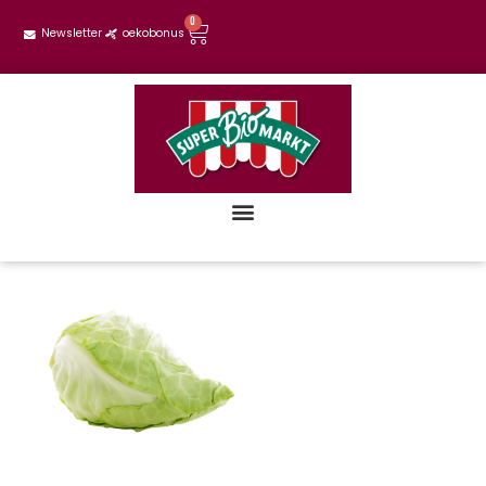
0
Newsletter
oekobonus