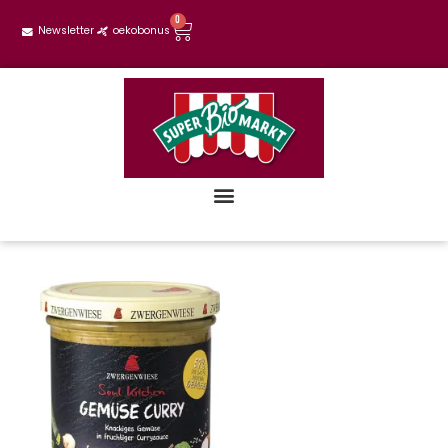
0
Newsletter
oekobonus