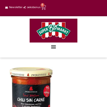
0
Newsletter
oekobonus