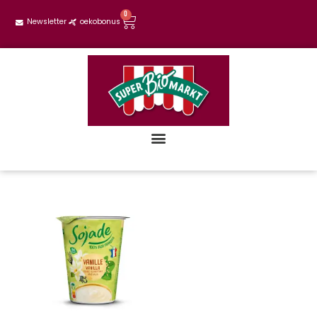
0
Newsletter
oekobonus