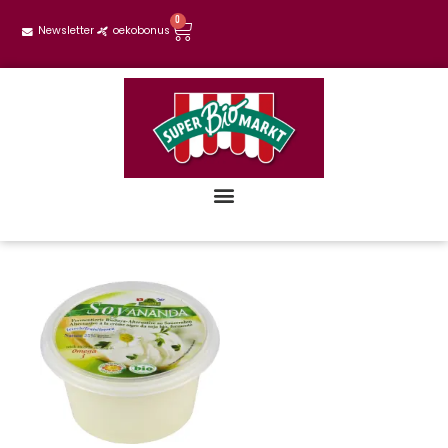
0
Newsletter
oekobonus