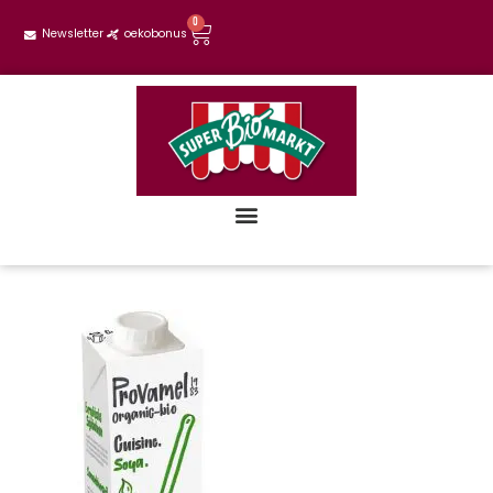
0
Newsletter
oekobonus