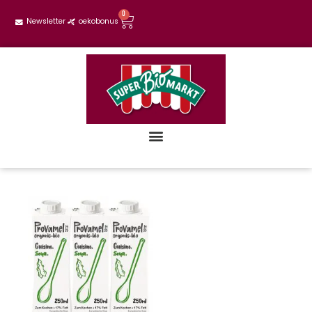
0
Newsletter
oekobonus