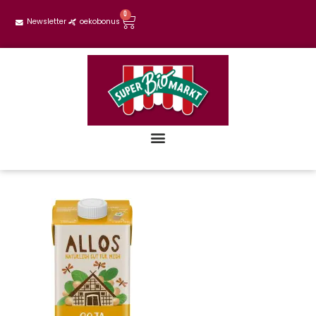
0
Newsletter
oekobonus