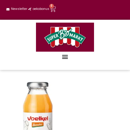
0
Newsletter
oekobonus