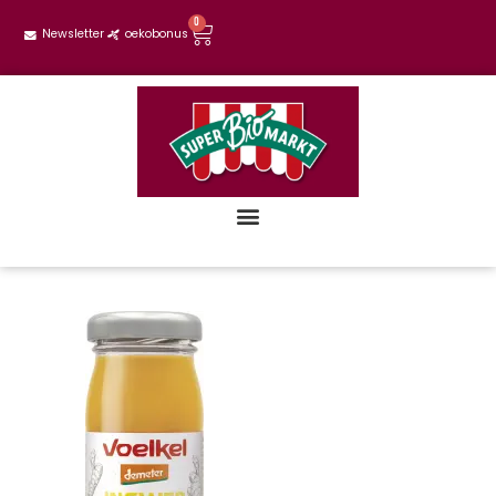
0
Newsletter
oekobonus