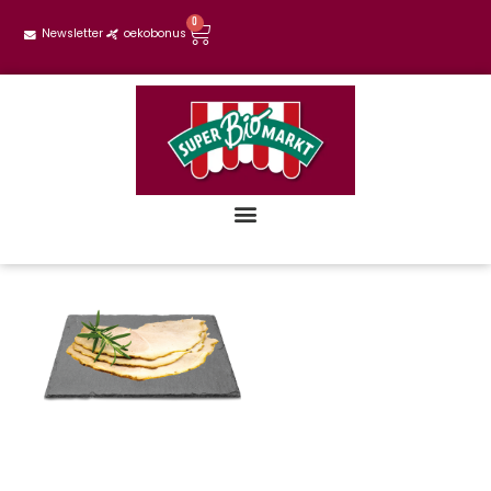
0
Newsletter
oekobonus