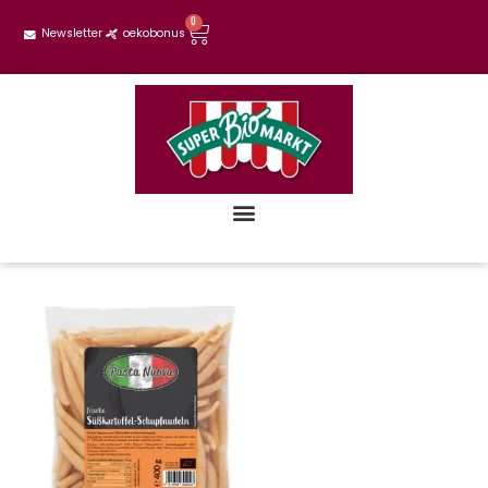
0
Newsletter
oekobonus