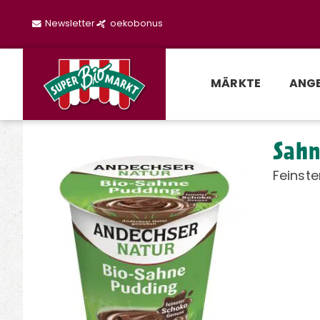
Newsletter
oekobonus
MÄRKTE
ANG
Sahn
Feinst