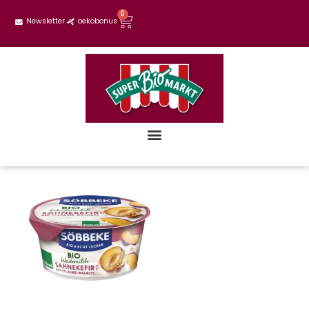
0
Newsletter
oekobonus