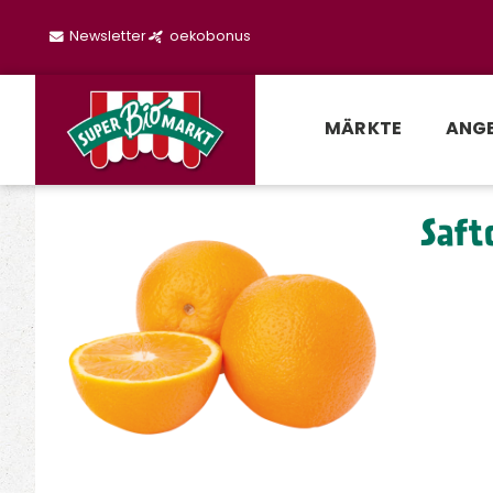
Newsletter
oekobonus
MÄRKTE
ANG
Saft