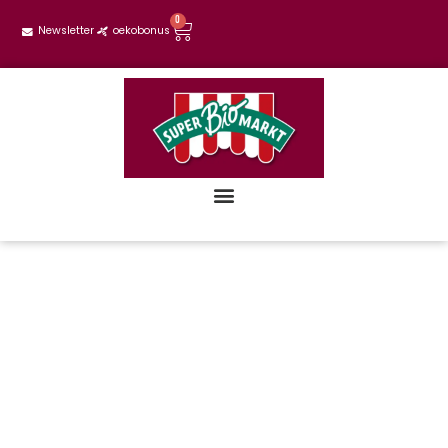
0
Newsletter
oekobonus