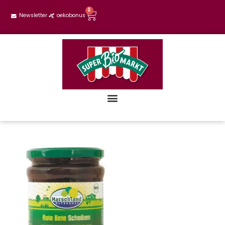
0
Newsletter
oekobonus