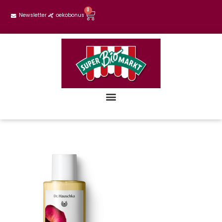
0
Newsletter
oekobonus