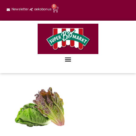
0
Newsletter
oekobonus