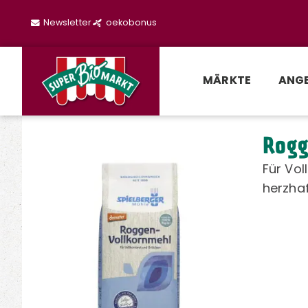
Newsletter
oekobonus
MÄRKTE
ANG
Rogg
Für Vol
herzha