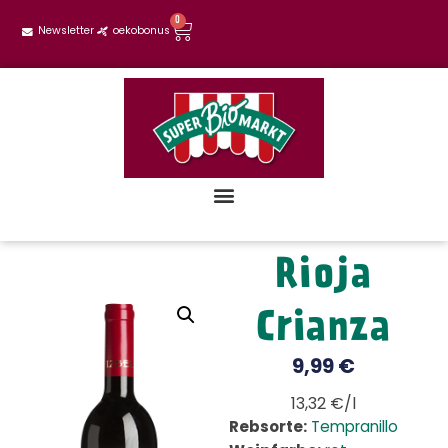
0
Newsletter
oekobonus
Rioja
Crianza
9,99
€
13,32 €/l
Rebsorte:
Tempranillo