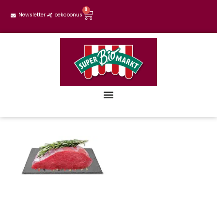
0
Newsletter
oekobonus