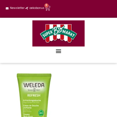
0
Newsletter
oekobonus