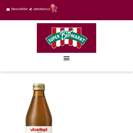
0
Newsletter
oekobonus