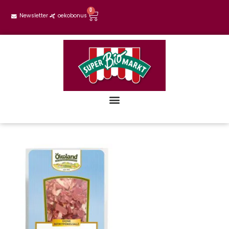
0
Newsletter
oekobonus