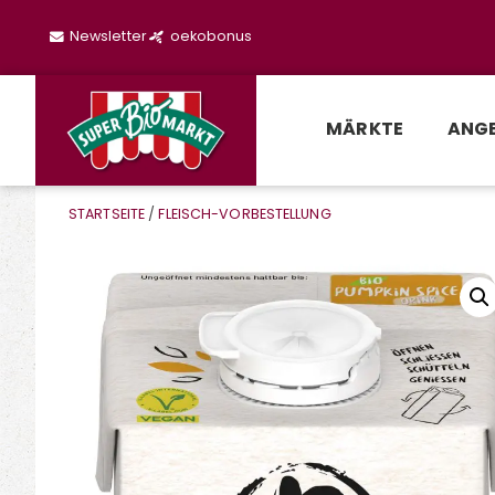
Newsletter
oekobonus
MÄRKTE
ANG
STARTSEITE
/
FLEISCH-VORBESTELLUNG