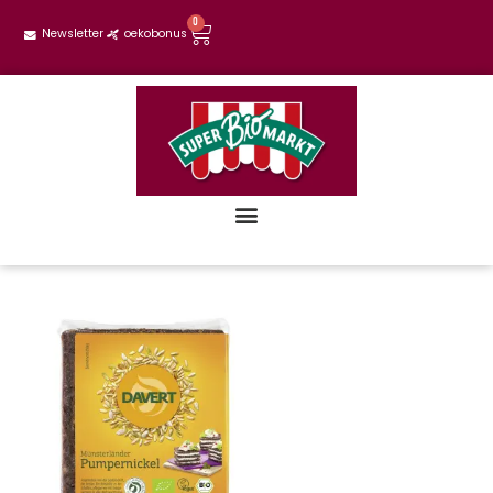
0
Newsletter
oekobonus