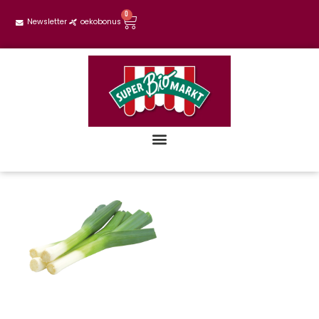
0
Newsletter
oekobonus