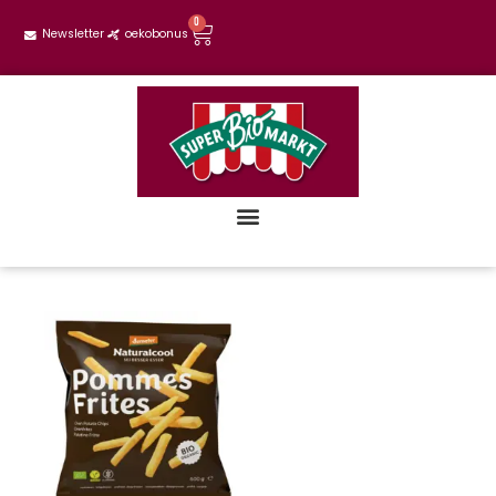
0
Newsletter
oekobonus