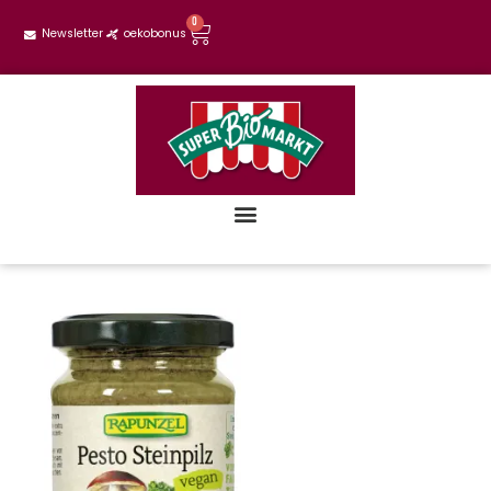
0
Newsletter
oekobonus