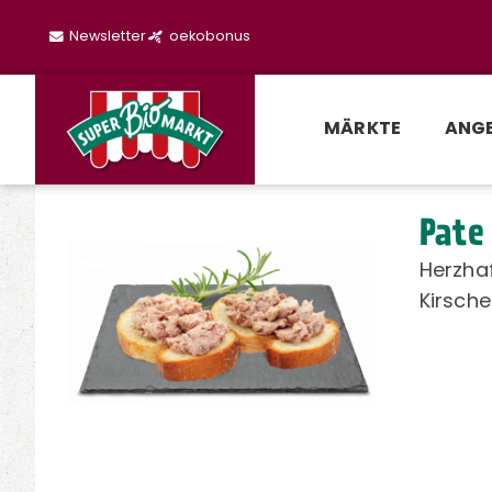
Newsletter
oekobonus
MÄRKTE
ANG
Pate
Herzhaf
Kirsch