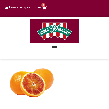
0
Newsletter
oekobonus