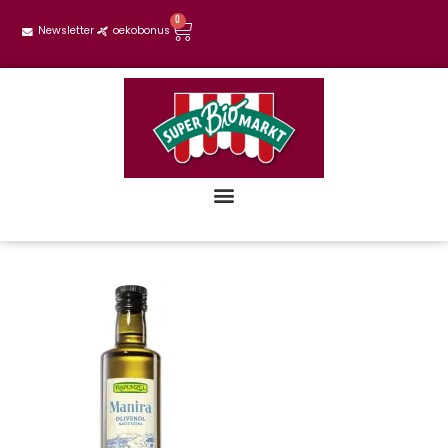
0
Newsletter
oekobonus