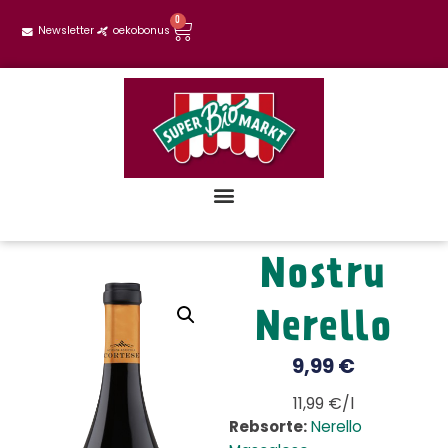
0
Newsletter
oekobonus
Nostru
Nerello
9,99
€
11,99 €/l
Rebsorte:
Nerello