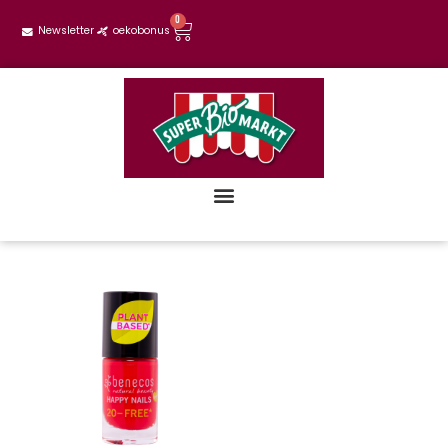
0
Newsletter
oekobonus