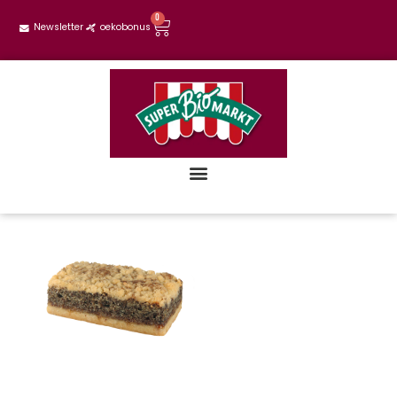
0
Newsletter
oekobonus