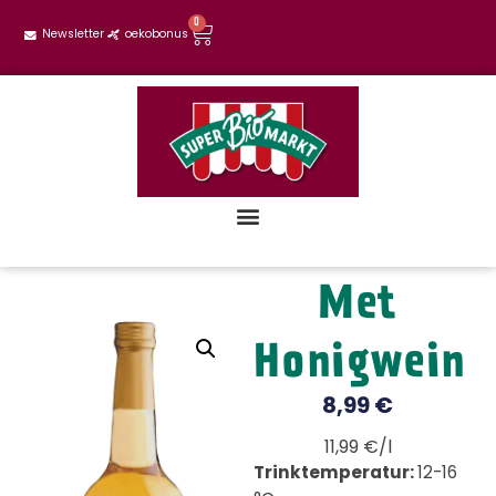
0
Newsletter
oekobonus
Met
Honigwein
8,99
€
11,99 €/l
Trinktemperatur:
12-16