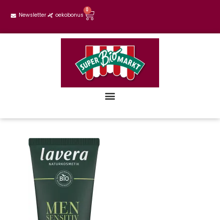
0
Newsletter
oekobonus