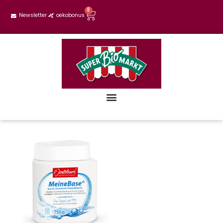
0
Newsletter
oekobonus