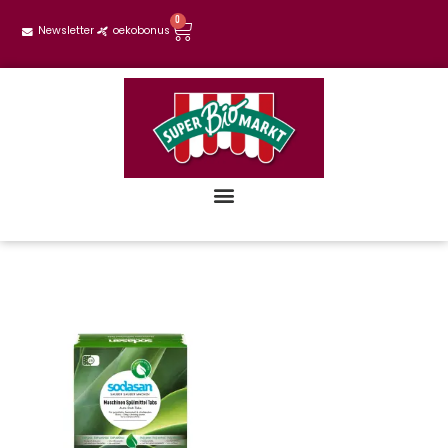
0
Newsletter
oekobonus