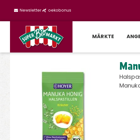
Newsletter
oekobonus
MÄRKTE
ANG
Manu
Halspa
Manuka