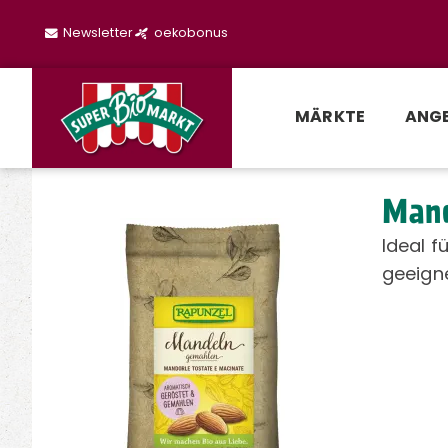
Newsletter
oekobonus
MÄRKTE
ANG
Man
Ideal f
geeigne