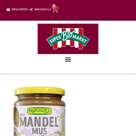
0
Newsletter
oekobonus