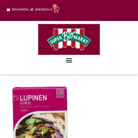
0
Newsletter
oekobonus