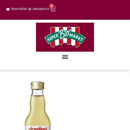
0
Newsletter
oekobonus